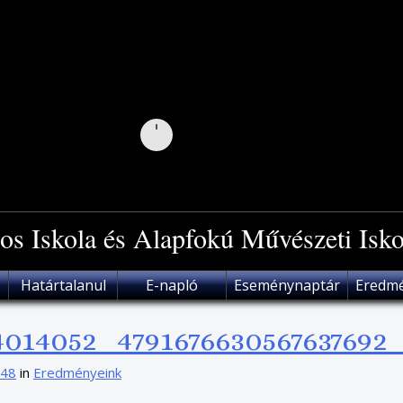
os Iskola és Alapfokú Művészeti Isko
Határtalanul
E-napló
Eseménynaptár
Eredm
4014052_4791676630567637692
048
in
Eredményeink