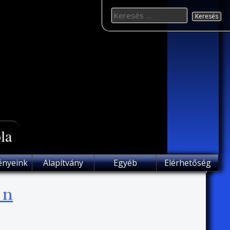
Keresés
for:
la
ényeink
Alapítvány
Egyéb
Elérhetőség
_n