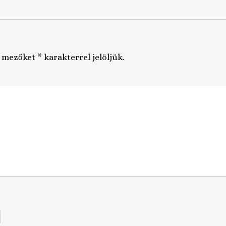
ő mezőket
*
karakterrel jelöljük.