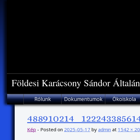
Skip
to
content
Földesi Karácsony Sándor Általán
Rólunk
Dokumentumok
Ökoiskola
488910214_12224338561
Kép
-
Posted on
2025-05-17
by
admin
at
1542 × 2