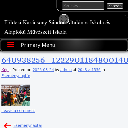
Skip
Keresés
to
for:
content
Földesi Karácsony Sándor Általános Iskola és
Alapfokú Művészeti Iskola
Primary Menu
640938256_122290118480014
Kép
-
Posted on
2026-03-24
by
admin
at
2048 × 1536
in
Eseménynaptár
Leave a comment
Bejegyzés
Eseménynaptár