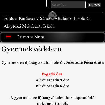
Skip
Keresés
to
for:
content
Földesi Karácsony Sándor Általános Iskola és
Alapfokú Művészeti Iskola
Primary Menu
Gyermekvédelem
Gyermek-és ifjúságvédelmi felelős:
Feketéné Pécsi Anita
Fogadó óra:
A hét szerda 3.óra
B hét szerda 5.óra
A gyermek- és ifjúságvédelemhez kapcsolódó
dokumentumok: