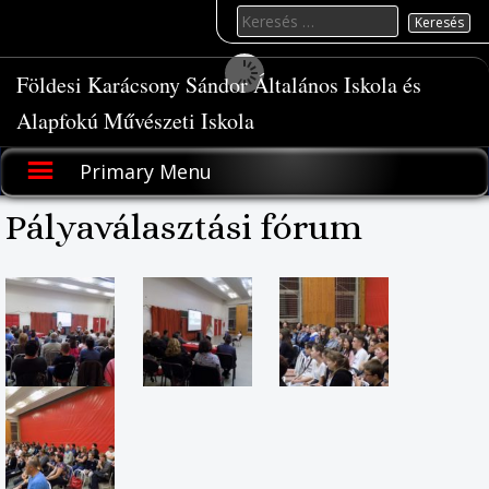
Skip
Keresés
to
for:
content
Földesi Karácsony Sándor Általános Iskola és
Alapfokú Művészeti Iskola
Primary Menu
Pályaválasztási fórum